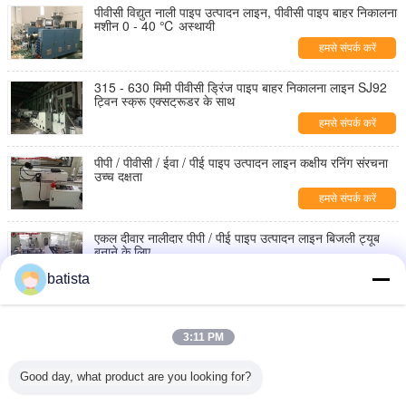
पीवीसी विद्युत नाली पाइप उत्पादन लाइन, पीवीसी पाइप बाहर निकालना
मशीन 0 - 40 ℃ अस्थायी
हमसे संपर्क करें
315 - 630 मिमी पीवीसी ड्रिंज पाइप बाहर निकालना लाइन SJ92
ट्विन स्क्रू एक्सट्रूडर के साथ
हमसे संपर्क करें
पीपी / पीवीसी / ईवा / पीई पाइप उत्पादन लाइन कक्षीय रनिंग संरचना
उच्च दक्षता
हमसे संपर्क करें
एकल दीवार नालीदार पीपी / पीई पाइप उत्पादन लाइन बिजली ट्यूब
बनाने के लिए
हमसे संपर्क करें
batista
315 मिमी - 630 मिमी एचडीपीई / पीई पाइप उत्पादन लाइन कम
तापमान प्रभाव प्रतिरोध
3:11 PM
हमसे संपर्क करें
Good day, what product are you looking for?
जमीन के नीचे एचडीपीई ड्रैगिंग सॉलिड पाइप मशीन 800 किग्रा / एच
मैक्स आउटपुट संचालित करना आसान है