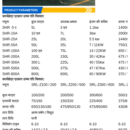
कार्यक्षेत्र प्रकार उच्च गति मिक्सर:
नमूना
कुल मात्रा
उपलब्ध क्षमता
इंजन की शक्ति
दस्ता गत
SHR -5 ए
5L
3 एल
1.1kw
1400r
SHR-10A
10 एल
7L
3kw
2000r
SHR-25A
25L
20L
5.5 kw
1440r
SHR-50A
50L
35L
7 / 11KW
750/15
SHR-100A
100 एल
75L
14 / 22KW
650 / 
SHR-200A
200L
150L
30 / 42Kw
475 / 
SHR-300A
300 L
225L
40 / 55kw
475 / 
SHR-500A
500L
375L
47 / 67Kw
430 / 
SHR-800A
800L
600L
60 / 90KW
370 / 
कार्यक्षेत्र प्रकार उच्च गति मिक्सर:
नमूना
SRL-Z100 / 200
SRL-Z200 / 500
SRL-Z300 / 600
SRL-Z5
कुल मात्रा
100/200
200/500
300/600
500/10
प्रभावी मात्रा
75/160
150/320
225/400
375/65
दस्ता गति
650/130/180
475/950/130
475/950/60
430/86
ताप विधि
आत्म घर्षण / विद्युत
ताप विधि
पानी
मिक्सिंग टाइम
6-10
6-10
6-10
6-10